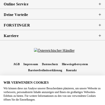
Online Service
Deine Vorteile
FORSTINGER
Karriere
AGB
Impressum
Datenschutz
Hinweisgebersystem
Barrierefreiheitserklärung
Kontakt
WIR VERWENDEN COOKIES
* Alle Preise inkl. gesetzl. Mehrwertsteuer zzgl.
Versandkosten
und ggf.
Wir können diese zur Analyse unserer Besucherdaten platzieren, um unsere Webseite zu
Nachnahmegebühren, wenn nicht anders angegeben.
verbessern, personalisierte Inhalte anzuzeigen und Ihnen ein großartiges Webseiten-
Erlebnis zu bieten. Für weitere Informationen zu den von uns verwendeten Cookies
Copyright 2026 Forstinger Österreich GmbH
öffnen Sie die Einstellungen.
Königstetter Straße 128 - 134/OG3, 3430 Tulln