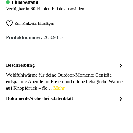
Filialbestand
Verfügbar in 60 Filialen
Filiale auswählen
Zum Merkzettel hinzufügen
Produktnummer:
26369815
Beschreibung
Wohlfühlwärme für deine Outdoor-Momente Genieße
entspannte Abende im Freien und erlebe behagliche Wärme
auf Knopfdruck – fle…
Mehr
Dokumente/Sicherheitsdatenblatt
Dateiname
Walter-Werkzeuge_Halogen-
DOWNLOAD
Terrassenstrahler_Anleitung_