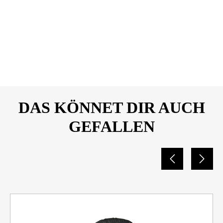
26369815.pdf
Walter-Werkzeuge_Halogen-
DOWNLOAD
Terrassenstrahler_Produktdate
nblatt_26369815.pdf
DAS KÖNNET DIR AUCH
GEFALLEN