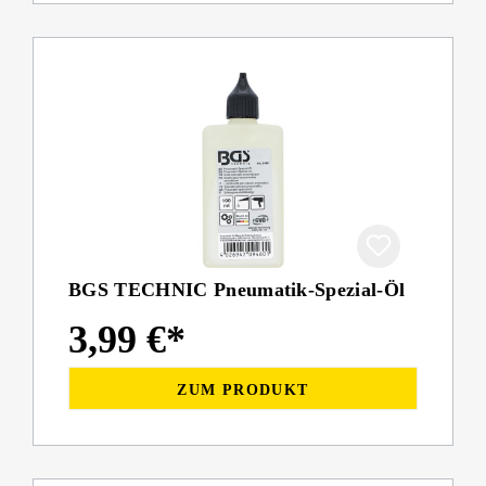
BGS TECHNIC Pneumatik-Spezial-Öl
3,99 €*
ZUM PRODUKT