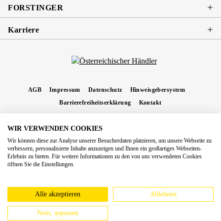
FORSTINGER
Karriere
AGB
Impressum
Datenschutz
Hinweisgebersystem
Barrierefreiheitserklärung
Kontakt
WIR VERWENDEN COOKIES
* Alle Preise inkl. gesetzl. Mehrwertsteuer zzgl.
Versandkosten
und ggf.
Wir können diese zur Analyse unserer Besucherdaten platzieren, um unsere Webseite zu
Nachnahmegebühren, wenn nicht anders angegeben.
verbessern, personalisierte Inhalte anzuzeigen und Ihnen ein großartiges Webseiten-
Erlebnis zu bieten. Für weitere Informationen zu den von uns verwendeten Cookies
Copyright 2026 Forstinger Österreich GmbH
öffnen Sie die Einstellungen.
Königstetter Straße 128 - 134/OG3, 3430 Tulln
Nach geltendem Recht ist Forstinger verpflichtet, seine Kunden auf die Existenz der
europäschen Online-Streitbeilegungs-Plattform hinzuweisen:
webgate.ec.europa.eu/odr
Alle akzeptieren
Ablehnen
Nein, anpassen