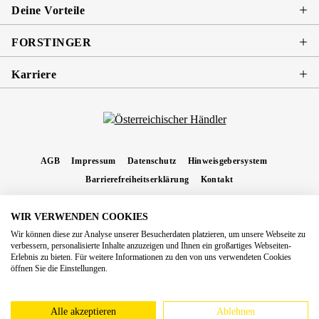
Deine Vorteile
FORSTINGER
Karriere
AGB
Impressum
Datenschutz
Hinweisgebersystem
Barrierefreiheitserklärung
Kontakt
WIR VERWENDEN COOKIES
* Alle Preise inkl. gesetzl. Mehrwertsteuer zzgl.
Versandkosten
und ggf.
Wir können diese zur Analyse unserer Besucherdaten platzieren, um unsere Webseite zu
Nachnahmegebühren, wenn nicht anders angegeben.
verbessern, personalisierte Inhalte anzuzeigen und Ihnen ein großartiges Webseiten-
Erlebnis zu bieten. Für weitere Informationen zu den von uns verwendeten Cookies
Copyright 2026 Forstinger Österreich GmbH
öffnen Sie die Einstellungen.
Königstetter Straße 128 - 134/OG3, 3430 Tulln
Nach geltendem Recht ist Forstinger verpflichtet, seine Kunden auf die Existenz der
europäschen Online-Streitbeilegungs-Plattform hinzuweisen:
webgate.ec.europa.eu/odr
Alle akzeptieren
Ablehnen