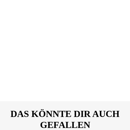
98625-12439713.pdf
PETEC-Power-BiBond-
DOWNLOAD
Universal-Hochleistungs-
Klebstoff-24ml-
Sicherheitsdatenblatt-A-
98625-12439713.pdf
PETEC-Power-BiBond-
DOWNLOAD
Universal-Hochleistungs-
Klebstoff-24ml-
Sicherheitsdatenblatt-B-
98625-12439713.pdf
DAS KÖNNTE DIR AUCH
GEFALLEN