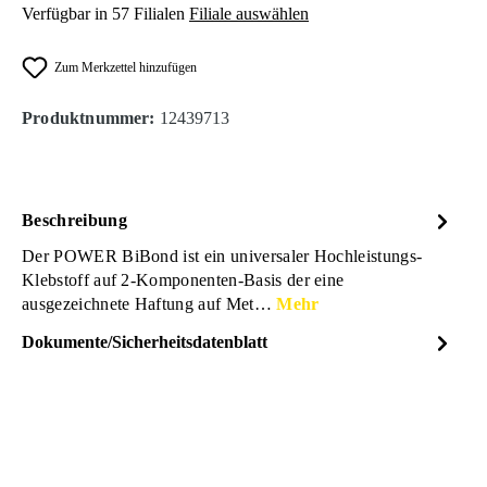
Verfügbar in 57 Filialen
Filiale auswählen
Zum Merkzettel hinzufügen
Produktnummer:
12439713
Beschreibung
Der POWER BiBond ist ein universaler Hochleistungs-
Klebstoff auf 2-Komponenten-Basis der eine
ausgezeichnete Haftung auf Met…
Mehr
Dokumente/Sicherheitsdatenblatt
Dateiname
PETEC-Power-BiBond-
DOWNLOAD
Universal-Hochleistungs-
Klebstoff-24ml-Datenblatt-