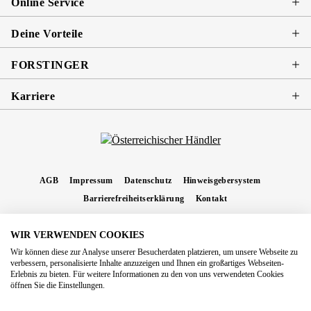
Online Service
Deine Vorteile
FORSTINGER
Karriere
AGB
Impressum
Datenschutz
Hinweisgebersystem
Barrierefreiheitserklärung
Kontakt
WIR VERWENDEN COOKIES
* Alle Preise inkl. gesetzl. Mehrwertsteuer zzgl.
Versandkosten
und ggf.
Wir können diese zur Analyse unserer Besucherdaten platzieren, um unsere Webseite zu
Nachnahmegebühren, wenn nicht anders angegeben.
verbessern, personalisierte Inhalte anzuzeigen und Ihnen ein großartiges Webseiten-
Erlebnis zu bieten. Für weitere Informationen zu den von uns verwendeten Cookies
Copyright 2026 Forstinger Österreich GmbH
öffnen Sie die Einstellungen.
Königstetter Straße 128 - 134/OG3, 3430 Tulln