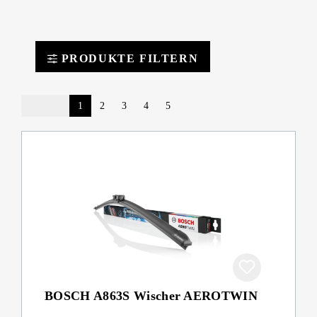
PRODUKTE FILTERN
1
2
3
4
5
BOSCH A863S Wischer AEROTWIN