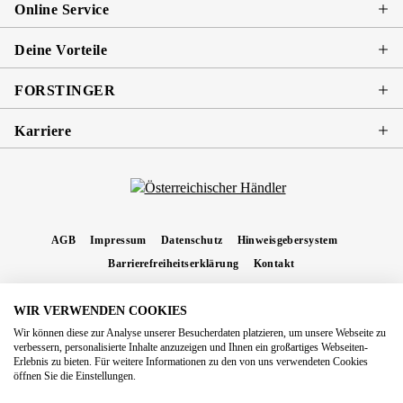
Online Service
Deine Vorteile
FORSTINGER
Karriere
AGB
Impressum
Datenschutz
Hinweisgebersystem
Barrierefreiheitserklärung
Kontakt
WIR VERWENDEN COOKIES
* Alle Preise inkl. gesetzl. Mehrwertsteuer zzgl.
Versandkosten
und ggf.
Wir können diese zur Analyse unserer Besucherdaten platzieren, um unsere Webseite zu
Nachnahmegebühren, wenn nicht anders angegeben.
verbessern, personalisierte Inhalte anzuzeigen und Ihnen ein großartiges Webseiten-
Erlebnis zu bieten. Für weitere Informationen zu den von uns verwendeten Cookies
Copyright 2026 Forstinger Österreich GmbH
öffnen Sie die Einstellungen.
Königstetter Straße 128 - 134/OG3, 3430 Tulln