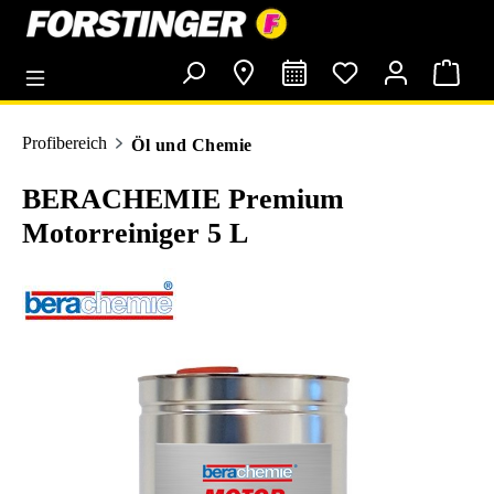
alt springen
Profibereich
Öl und Chemie
BERACHEMIE Premium
Motorreiniger 5 L
Bildergalerie überspringen