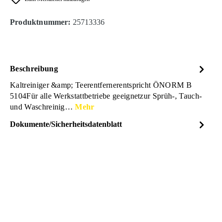
Produktnummer:
25713336
Beschreibung
Kaltreiniger &amp; Teerentfernerentspricht ÖNORM B
5104Für alle Werkstattbetriebe geeignetzur Sprüh-, Tauch-
und Waschreinig…
Mehr
Dokumente/Sicherheitsdatenblatt
Dateiname
Bera-Motorreiniger-5L-
DOWNLOAD
Sicherheitsdatenblatt-
TE01820-25713336.pdf