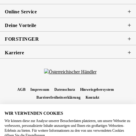
Online Service
Deine Vorteile
FORSTINGER
Karriere
AGB
Impressum
Datenschutz
Hinweisgebersystem
Barrierefreiheitserklärung
Kontakt
WIR VERWENDEN COOKIES
* Alle Preise inkl. gesetzl. Mehrwertsteuer zzgl.
Versandkosten
und ggf.
Wir können diese zur Analyse unserer Besucherdaten platzieren, um unsere Webseite zu
Nachnahmegebühren, wenn nicht anders angegeben.
verbessern, personalisierte Inhalte anzuzeigen und Ihnen ein großartiges Webseiten-
Erlebnis zu bieten. Für weitere Informationen zu den von uns verwendeten Cookies
Copyright 2026 Forstinger Österreich GmbH
öffnen Sie die Einstellungen.
Königstetter Straße 128 - 134/OG3, 3430 Tulln