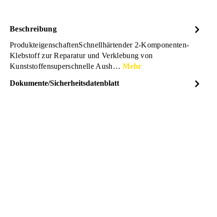
Beschreibung
ProdukteigenschaftenSchnellhärtender 2-Komponenten-
Klebstoff zur Reparatur und Verklebung von
Kunststoffensuperschnelle Aush…
Mehr
Dokumente/Sicherheitsdatenblatt
Dateiname
PETEC-PlastBond-
DOWNLOAD
Kunststoffreparatur-2-
Komponentenkleber-
Datenblatt-98325-
12439720.pdf
PETEC-PlastBond-
DOWNLOAD
Kunststoffreparatur-2-
Komponentenkleber-
Sicherheitsdatenblatt-A-