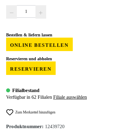
Produkt Anzahl: Gib den gewünschten Wert ein oder benutze die Schaltfläc
Bestellen & liefern lassen
ONLINE BESTELLEN
Reservieren und abholen
RESERVIEREN
Filialbestand
Verfügbar in 62 Filialen
Filiale auswählen
Zum Merkzettel hinzufügen
Produktnummer:
12439720