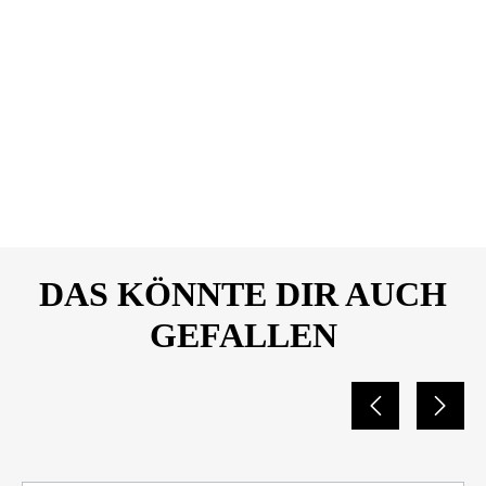
98325-12439720.pdf
PETEC-PlastBond-
DOWNLOAD
Kunststoffreparatur-2-
Komponentenkleber-
Sicherheitsdatenblatt-B-
98325-12439720.pdf
DAS KÖNNTE DIR AUCH
GEFALLEN