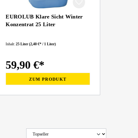
EUROLUB Klare Sicht Winter
CPC Rei
Konzentrat 25 Liter
Inhalt:
25 Liter
(2,40 €* / 1 Liter)
59,90 €*
79,
ZUM PRODUKT