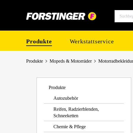
springen
Zur Hauptnavigation springen
Produkte
Werkstattservice
Produkte
Mopeds & Motorräder
Motorradbekleidu
Produkte
Autozubehör
Reifen, Radzierblenden,
Schneeketten
Chemie & Pflege