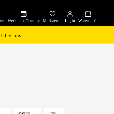
den
Über uns
e
Material
Preis