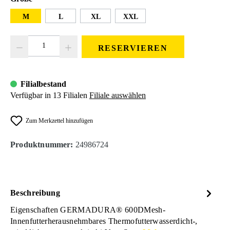
M
L
XL
XXL
Produkt Anzahl: Gib den gewünschten Wert ein oder benutze die Schaltfläc
RESERVIEREN
Filialbestand
Verfügbar in 13 Filialen
Filiale auswählen
Zum Merkzettel hinzufügen
Produktnummer:
24986724
Beschreibung
Eigenschaften GERMADURA® 600DMesh-
Innenfutterherausnehmbares Thermofutterwasserdicht-,