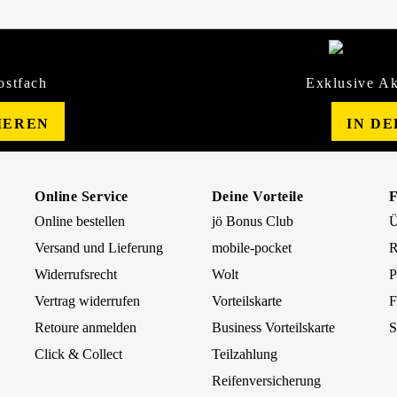
ostfach
Exklusive Ak
IEREN
IN D
Online Service
Deine Vorteile
Online bestellen
jö Bonus Club
Ü
Versand und Lieferung
mobile-pocket
R
Widerrufsrecht
Wolt
P
Vertrag widerrufen
Vorteilskarte
F
Retoure anmelden
Business Vorteilskarte
S
Click & Collect
Teilzahlung
Reifenversicherung