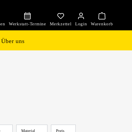
den
Über uns
e
Material
Preis