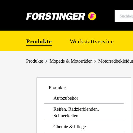
springen
Zur Hauptnavigation springen
Produkte
Werkstattservice
Produkte
Mopeds & Motorräder
Motorradbekleidu
Produkte
Autozubehör
Reifen, Radzierblenden,
Schneeketten
Chemie & Pflege