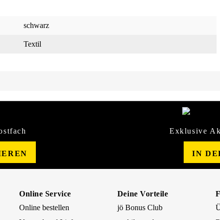
schwarz
Textil
ostfach
Exklusive Ak
IEREN
IN D
Online Service
Deine Vorteile
Online bestellen
jö Bonus Club
Ü