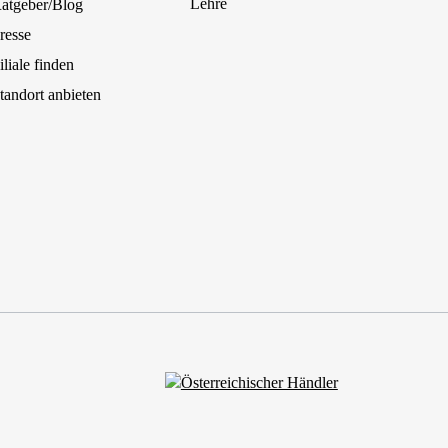
Lehre
atgeber/Blog
resse
iliale finden
tandort anbieten