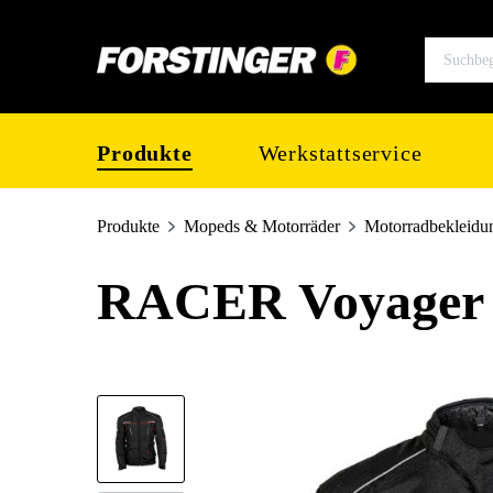
springen
Zur Hauptnavigation springen
Produkte
Werkstattservice
Produkte
Mopeds & Motorräder
Motorradbekleidu
RACER Voyager
Bildergalerie überspringen