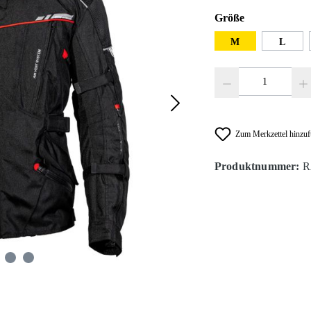
auswählen
Größe
M
L
Produkt Anzahl: Gib den
Zum Merkzettel hinzu
Produktnummer:
R