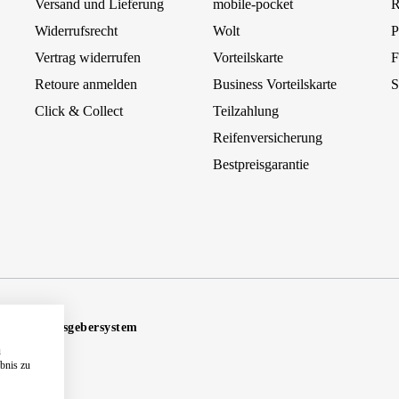
Versand und Lieferung
mobile-pocket
R
Widerrufsrecht
Wolt
P
Vertrag widerrufen
Vorteilskarte
F
Retoure anmelden
Business Vorteilskarte
S
Click & Collect
Teilzahlung
Reifenversicherung
Bestpreisgarantie
Hinweisgebersystem
u
ebnis zu