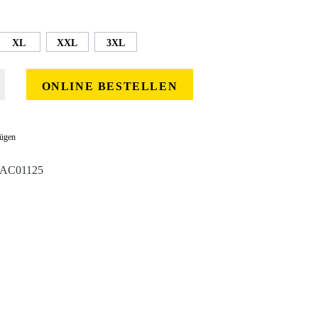
XL
XXL
3XL
 gewünschten Wert ein oder benutze die Schaltflächen um die Anzahl zu erhöhe
ONLINE BESTELLEN
fügen
AC01125