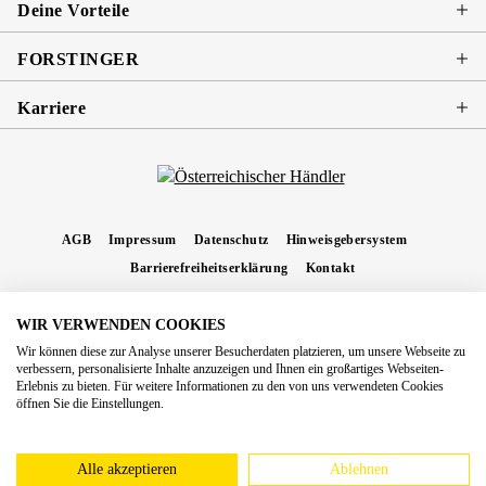
Deine Vorteile
FORSTINGER
Karriere
AGB
Impressum
Datenschutz
Hinweisgebersystem
Barrierefreiheitserklärung
Kontakt
WIR VERWENDEN COOKIES
* Alle Preise inkl. gesetzl. Mehrwertsteuer zzgl.
Versandkosten
und ggf.
Wir können diese zur Analyse unserer Besucherdaten platzieren, um unsere Webseite zu
Nachnahmegebühren, wenn nicht anders angegeben.
verbessern, personalisierte Inhalte anzuzeigen und Ihnen ein großartiges Webseiten-
Erlebnis zu bieten. Für weitere Informationen zu den von uns verwendeten Cookies
Copyright 2026 Forstinger Österreich GmbH
öffnen Sie die Einstellungen.
Königstetter Straße 128 - 134/OG3, 3430 Tulln
Nach geltendem Recht ist Forstinger verpflichtet, seine Kunden auf die Existenz der
europäschen Online-Streitbeilegungs-Plattform hinzuweisen:
webgate.ec.europa.eu/odr
Alle akzeptieren
Ablehnen