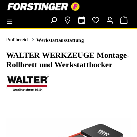
alt springen
Profibereich
Werkstattausstattung
WALTER WERKZEUGE Montage-
Rollbrett und Werkstatthocker
Bildergalerie überspringen