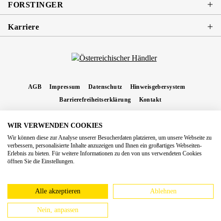
FORSTINGER
Karriere
AGB
Impressum
Datenschutz
Hinweisgebersystem
Barrierefreiheitserklärung
Kontakt
WIR VERWENDEN COOKIES
* Alle Preise inkl. gesetzl. Mehrwertsteuer zzgl.
Versandkosten
und ggf.
Wir können diese zur Analyse unserer Besucherdaten platzieren, um unsere Webseite zu
Nachnahmegebühren, wenn nicht anders angegeben.
verbessern, personalisierte Inhalte anzuzeigen und Ihnen ein großartiges Webseiten-
Erlebnis zu bieten. Für weitere Informationen zu den von uns verwendeten Cookies
Copyright 2026 Forstinger Österreich GmbH
öffnen Sie die Einstellungen.
Königstetter Straße 128 - 134/OG3, 3430 Tulln
Nach geltendem Recht ist Forstinger verpflichtet, seine Kunden auf die Existenz der
europäschen Online-Streitbeilegungs-Plattform hinzuweisen:
webgate.ec.europa.eu/odr
Alle akzeptieren
Ablehnen
Nein, anpassen