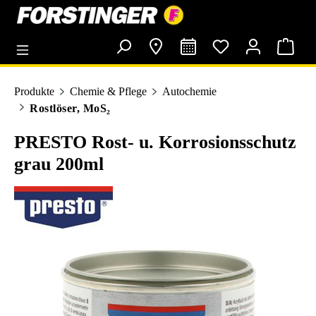
alt springen
Produkte
Chemie & Pflege
Autochemie
Rostlöser, MoS₂
PRESTO Rost- u. Korrosionsschutz
grau 200ml
Bildergalerie überspringen