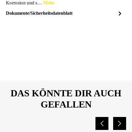
Korrosion und s…
Mehr
Dokumente/Sicherheitsdatenblatt
Dateiname
PRESTO_Rost-
DOWNLOAD
Korrosionsschutz_grau_200m
l_Sicherheitsdatenblatt_10804
216.pdf
DAS KÖNNTE DIR AUCH
GEFALLEN