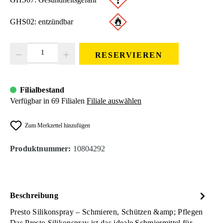
GHS02: entzündbar
Produkt Anzahl: Gib den gewünschten Wert ein oder benutze die Schaltfläc
RESERVIEREN
Filialbestand
Verfügbar in 69 Filialen
Filiale auswählen
Zum Merkzettel hinzufügen
Produktnummer:
10804292
Beschreibung
Presto Silikonspray – Schmieren, Schützen &amp; Pflegen
Das Presto Silikonspray ist das ideale Schmiermittel für