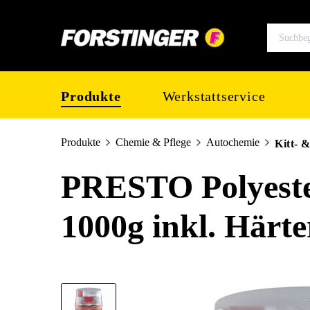
springen
Zur Hauptnavigation springen
Produkte
Werkstattservice
Produkte
Chemie & Pflege
Autochemie
Kitt- 
PRESTO Polyeste
1000g inkl. Härter
Bildergalerie überspringen