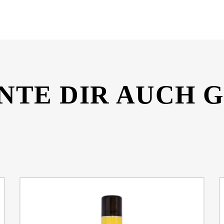
eitsdatenblatt-10804629.pdf
NTE DIR AUCH 