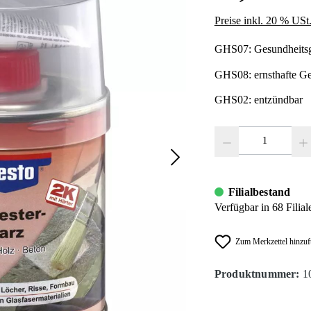
Preise inkl. 20 % USt
GHS07: Gesundheitsg
GHS08: ernsthafte Ge
GHS02: entzündbar
Produkt Anzahl: Gib den
Filialbestand
Verfügbar in 68 Filial
Zum Merkzettel hinzu
Produktnummer:
1