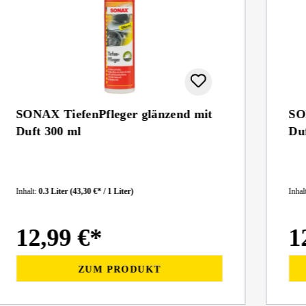
SONAX TiefenPfleger glänzend mit
SO
Duft 300 ml
Du
Inhalt:
0.3 Liter
(43,30 €* / 1 Liter)
Inhal
12,99 €*
1
ZUM PRODUKT