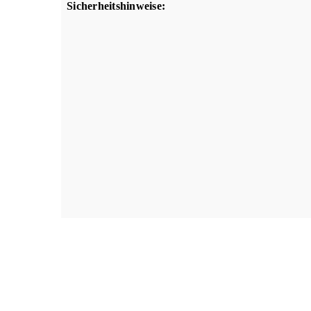
Sicherheitshinweise:
Dateiname
PRESTO-Polyesterharz-und-Reparaturbox-Sich