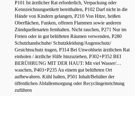
P101 Ist ärztlicher Rat erforderlich, Verpackung oder
Kennzeichnungsetikett bereithalten
, P102 Darf nicht in die
Hände von Kindern gelangen
, P210 Von Hitze, heißen
Oberflächen, Funken, offenen Flammen sowie anderen
Zündquellenarten fernhalten. Nicht rauchen
, P271 Nur im
Freien oder in gut belüfteten Räumen verwenden
, P280
Schutzhandschuhe/ Schutzkleidung/Augenschutz/
Gesichtsschutz tragen
, P314 Bei Unwohlsein ärztlichen Rat
einholen / ärztliche Hilfe hinzuziehen
, P302+P352 BEI
BERÜHRUNG MIT DER HAUT: Mit viel Wasser/…
waschen
, P403+P235 An einem gut belüfteten Ort
aufbewahren. Kühl halten
, P501 Inhalt/Behälter der
öffentlichen Abfallentsorgung oder Recyclingeinrichtung
zuführen
erheitsdatenblatt-600528-10804629.pdf