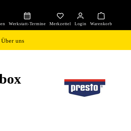
den
Über uns
rbox