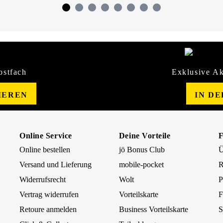
ostfach
Exklusive Ak
IEREN
IN D
Online Service
Deine Vorteile
Online bestellen
jö Bonus Club
Ü
Versand und Lieferung
mobile-pocket
R
Widerrufsrecht
Wolt
P
Vertrag widerrufen
Vorteilskarte
F
Retoure anmelden
Business Vorteilskarte
S