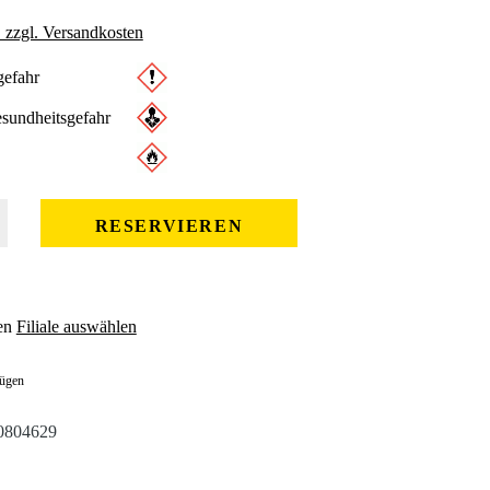
. zzgl. Versandkosten
efahr
sundheitsgefahr
 gewünschten Wert ein oder benutze die Schaltflächen um die Anzahl zu erhöhe
RESERVIEREN
en
Filiale auswählen
fügen
0804629