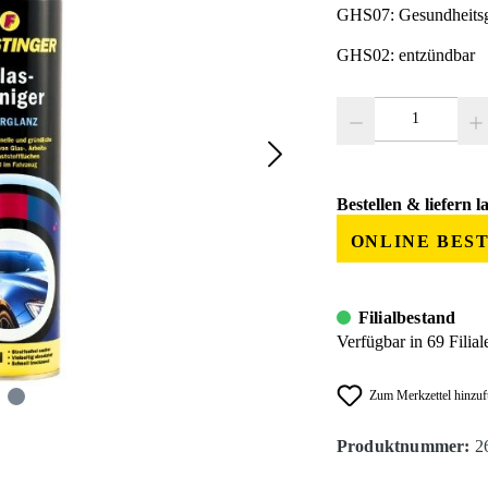
GHS07: Gesundheitsg
GHS02: entzündbar
Produkt Anzahl: Gib den
Bestellen & liefern l
ONLINE BES
Filialbestand
Verfügbar in 69 Filial
Zum Merkzettel hinzu
Produktnummer:
2