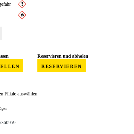
efahr
 gewünschten Wert ein oder benutze die Schaltflächen um die Anzahl zu erhöhe
assen
Reservieren und abholen
TELLEN
RESERVIEREN
en
Filiale auswählen
fügen
6360959