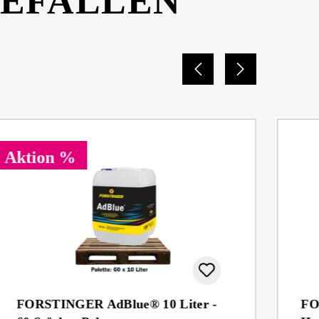
GEFALLEN
Aktion %
FORSTINGER AdBlue® 10 Liter -
FO