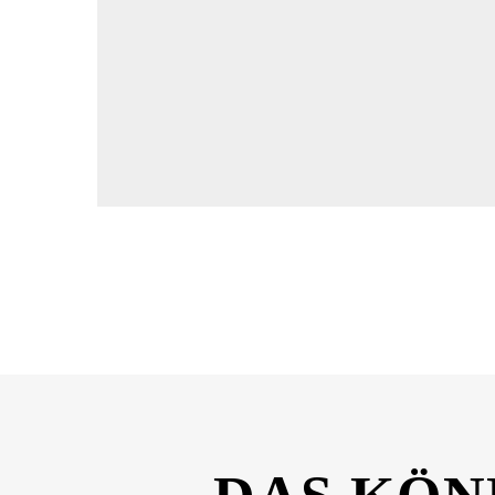
Dateiname
FORSTINGER_Glasreinger-Spray_600ml_Sich