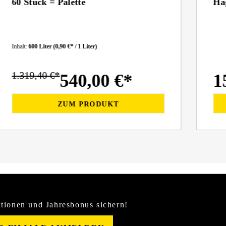
60 Stück = Palette
Ha
Inhalt:
600 Liter
(0,90 €* / 1 Liter)
1.319,40 €*
540,00 €*
1
ZUM PRODUKT
tionen und Jahresbonus sichern!