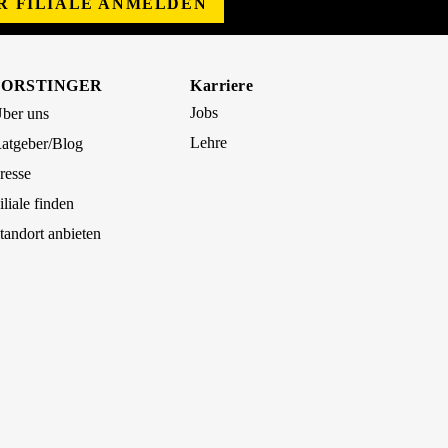
ER FILIALE ANMELDEN
FORSTINGER
Karriere
Jobs
ber uns
Lehre
atgeber/Blog
resse
iliale finden
tandort anbieten