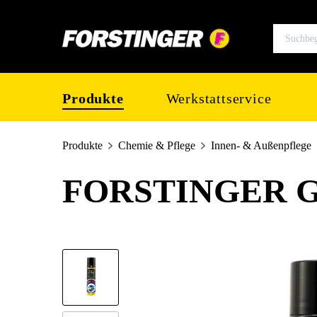
springen
Zur Hauptnavigation springen
Produkte
Werkstattservice
Produkte
Chemie & Pflege
Innen- & Außenpflege
FORSTINGER Gla
Bildergalerie überspringen