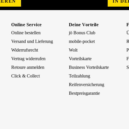
IEREN
IN D
Online Service
Deine Vorteile
Online bestellen
jö Bonus Club
Ü
Versand und Lieferung
mobile-pocket
R
Widerrufsrecht
Wolt
P
Vertrag widerrufen
Vorteilskarte
F
Retoure anmelden
Business Vorteilskarte
S
Click & Collect
Teilzahlung
Reifenversicherung
Bestpreisgarantie