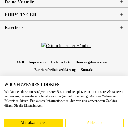
Deine Vorteile
FORSTINGER
Karriere
AGB
Impressum
Datenschutz
Hinweisgebersystem
Barrierefreiheitserklärung
Kontakt
WIR VERWENDEN COOKIES
* Alle Preise inkl. gesetzl. Mehrwertsteuer zzgl.
Versandkosten
und ggf.
Wir können diese zur Analyse unserer Besucherdaten platzieren, um unsere Webseite zu
Nachnahmegebühren, wenn nicht anders angegeben.
verbessern, personalisierte Inhalte anzuzeigen und Ihnen ein großartiges Webseiten-
Erlebnis zu bieten. Für weitere Informationen zu den von uns verwendeten Cookies
Copyright 2026 Forstinger Österreich GmbH
öffnen Sie die Einstellungen.
Königstetter Straße 128 - 134/OG3, 3430 Tulln
Nach geltendem Recht ist Forstinger verpflichtet, seine Kunden auf die Existenz der
europäschen Online-Streitbeilegungs-Plattform hinzuweisen:
webgate.ec.europa.eu/odr
Alle akzeptieren
Ablehnen