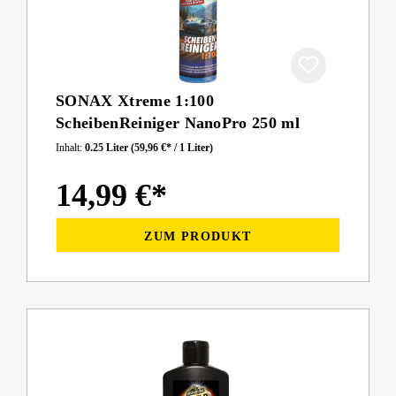
SONAX Xtreme 1:100
ScheibenReiniger NanoPro 250 ml
Inhalt:
0.25 Liter
(59,96 €* / 1 Liter)
14,99 €*
ZUM PRODUKT