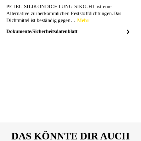
PETEC SILIKONDICHTUNG SIKO-HT ist eine
Alternative zurherkömmlichen Feststoffdichtungen.Das
Dichtmittel ist beständig gegen…
Mehr
Dokumente/Sicherheitsdatenblatt
Dateiname
PETEC-Silikondichtung-
DOWNLOAD
schwarz-Datenblatt-97780-
12439690.pdf
PETEC-Silikondichtung-
DOWNLOAD
schwarz-Sicherheitsdatenblatt-
97780-12439690.pdf
DAS KÖNNTE DIR AUCH