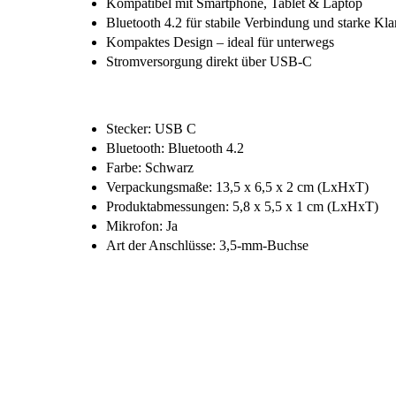
Kompatibel mit Smartphone, Tablet & Laptop
Bluetooth 4.2 für stabile Verbindung und starke Kla
Kompaktes Design – ideal für unterwegs
Stromversorgung direkt über USB-C
Stecker: USB C
Bluetooth: Bluetooth 4.2
Farbe: Schwarz
Verpackungsmaße: 13,5 x 6,5 x 2 cm (LxHxT)
Produktabmessungen: 5,8 x 5,5 x 1 cm (LxHxT)
Mikrofon: Ja
Art der Anschlüsse: 3,5-mm-Buchse
Dateiname
TnB_Bluetooth_Empfaenger_Produktdatenbla
TnB_Bluetooth_Empfaenger_Konfomitaetsh