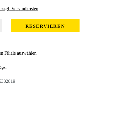
. zzgl. Versandkosten
 gewünschten Wert ein oder benutze die Schaltflächen um die Anzahl zu erhöhe
RESERVIEREN
en
Filiale auswählen
fügen
6332819