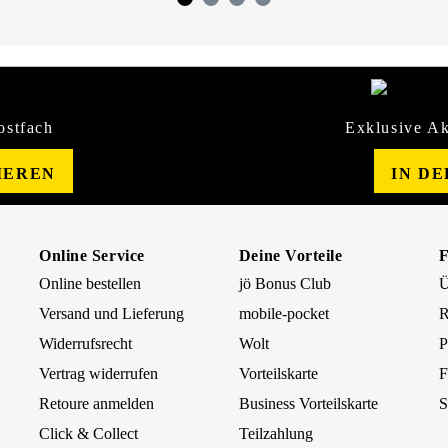
ostfach
Exklusive Ak
IEREN
IN D
Online Service
Deine Vorteile
Online bestellen
jö Bonus Club
Ü
Versand und Lieferung
mobile-pocket
R
Widerrufsrecht
Wolt
P
Vertrag widerrufen
Vorteilskarte
F
Retoure anmelden
Business Vorteilskarte
S
Click & Collect
Teilzahlung