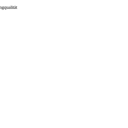
ngqualität
tt-english_26332819.pdf
inweis_26332819.pdf