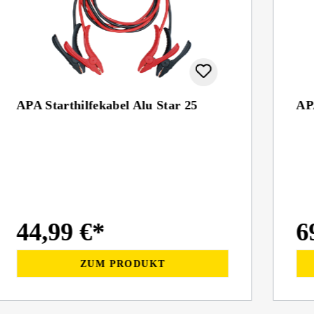
APA Starthilfekabel Alu Star 25
APA
44,99 €*
6
ZUM PRODUKT