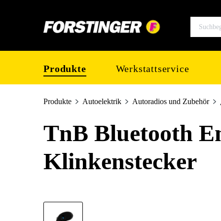
springen
Zur Hauptnavigation springen
Produkte
Werkstattservice
Produkte
Autoelektrik
Autoradios und Zubehör
TnB Bluetooth E
Klinkenstecker
Bildergalerie überspringen