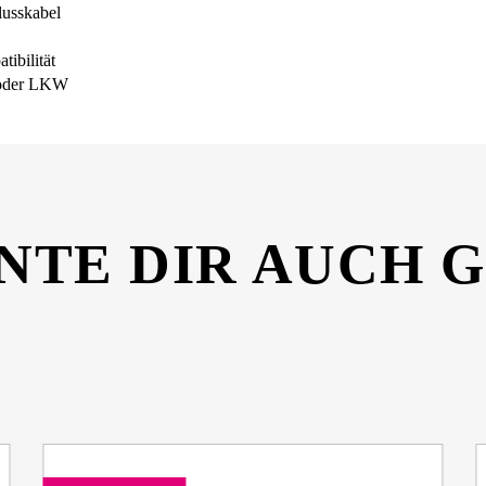
lusskabel
ibilität
l oder LKW
NTE DIR AUCH 