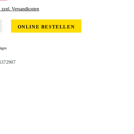
. zzgl. Versandkosten
 gewünschten Wert ein oder benutze die Schaltflächen um die Anzahl zu erhöhe
ONLINE BESTELLEN
fügen
6372907