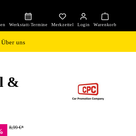
den
Über uns
el &
8,99 €*
%