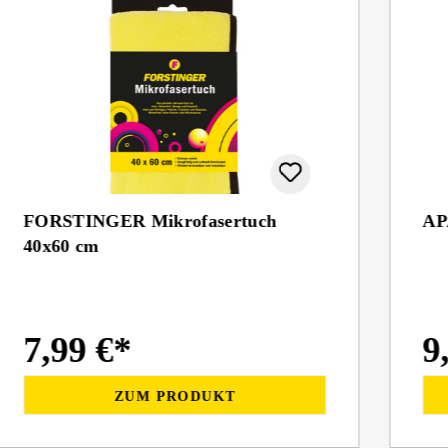
FORSTINGER Mikrofasertuch
AP
40x60 cm
7,99 €*
9
ZUM PRODUKT