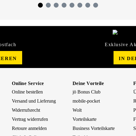
ostfach
Exklusive Ak
IEREN
IN D
Online Service
Deine Vorteile
Online bestellen
jö Bonus Club
Ü
Versand und Lieferung
mobile-pocket
R
Widerrufsrecht
Wolt
P
Vertrag widerrufen
Vorteilskarte
F
Retoure anmelden
Business Vorteilskarte
S