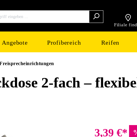
Filiale fin
Angebote
Profibereich
Reifen
Freisprecheinrichtungen
kdose 2-fach – flexib
3,39 €*