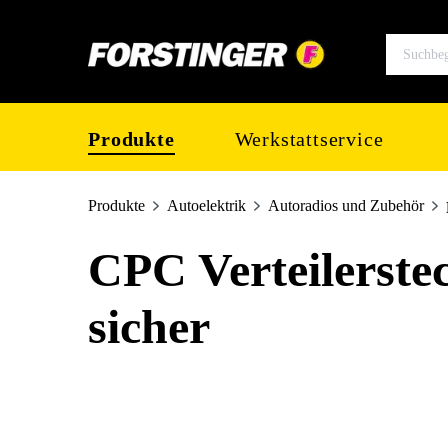
springen
Zur Hauptnavigation springen
Produkte
Werkstattservice
Produkte
Autoelektrik
Autoradios und Zubehör
CPC Verteilerstec
sicher
Bildergalerie überspringen