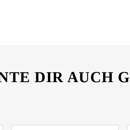
tenblatt-03059410-12008445.pdf
NTE DIR AUCH 