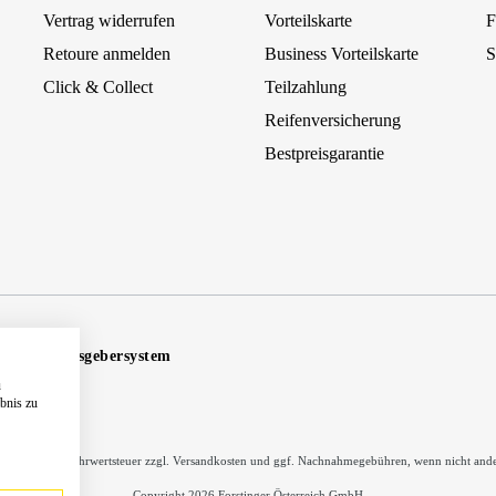
Vertrag widerrufen
Vorteilskarte
F
Retoure anmelden
Business Vorteilskarte
S
Click & Collect
Teilzahlung
Reifenversicherung
Bestpreisgarantie
Hinweisgebersystem
u
ebnis zu
inkl. gesetzl. Mehrwertsteuer zzgl.
Versandkosten
und ggf. Nachnahmegebühren, wenn nicht ande
Copyright 2026 Forstinger Österreich GmbH