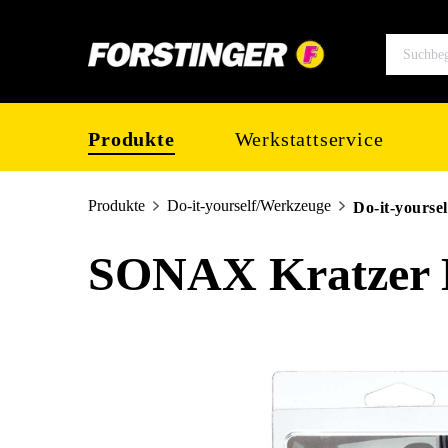
springen
Zur Hauptnavigation springen
Produkte
Werkstattservice
Produkte
Do-it-yourself/Werkzeuge
Do-it-yoursel
SONAX Kratzer E
Bildergalerie überspringen