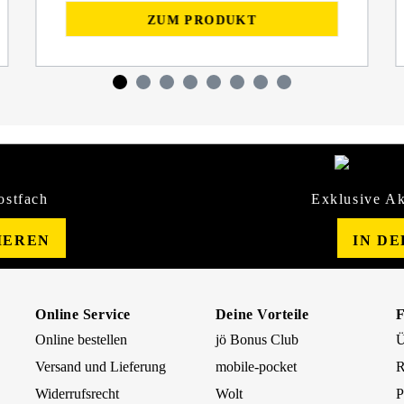
ZUM PRODUKT
ostfach
Exklusive Ak
IEREN
IN D
Online Service
Deine Vorteile
Online bestellen
jö Bonus Club
Ü
Versand und Lieferung
mobile-pocket
R
Widerrufsrecht
Wolt
P