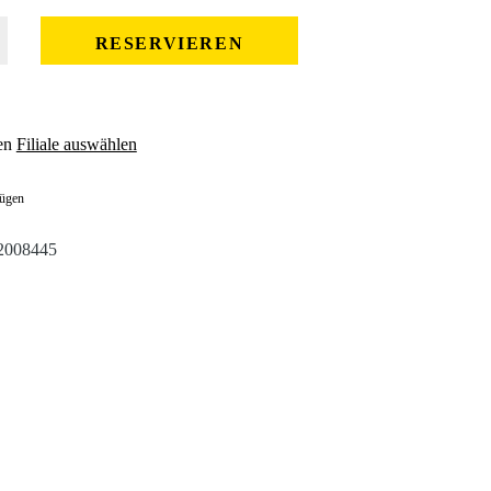
 gewünschten Wert ein oder benutze die Schaltflächen um die Anzahl zu erhöhe
RESERVIEREN
en
Filiale auswählen
fügen
2008445