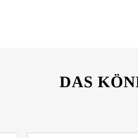
Dateiname
SONAX-Kratzer-Entferner-Set-Sicherheitsda
DAS KÖN