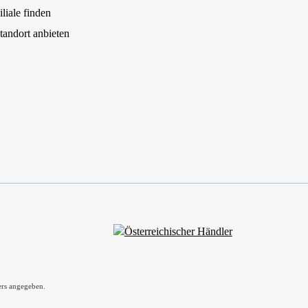
iliale finden
tandort anbieten
rs angegeben.