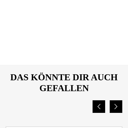
Transmitter_Datenblatt_26435
077
SBS_KFZ-Ladegeraet_2x-
DOWNLOAD
USB-C_PD-15W_FM-
Transmitter_Konformitaetserk
laerung_26435077
DAS KÖNNTE DIR AUCH
GEFALLEN