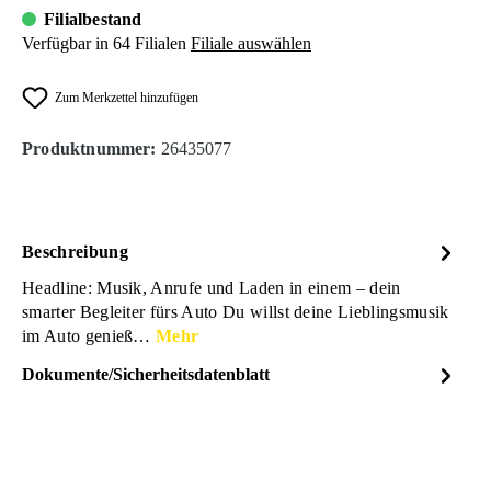
Filialbestand
Verfügbar in 64 Filialen
Filiale auswählen
Zum Merkzettel hinzufügen
Produktnummer:
26435077
Beschreibung
Headline: Musik, Anrufe und Laden in einem – dein
smarter Begleiter fürs Auto Du willst deine Lieblingsmusik
im Auto genieß…
Mehr
Dokumente/Sicherheitsdatenblatt
Dateiname
SBS_KFZ-Ladegeraet_2x-
DOWNLOAD
USB-C_PD-15W_FM-