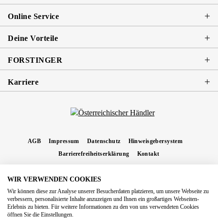
Online Service
Deine Vorteile
FORSTINGER
Karriere
AGB
Impressum
Datenschutz
Hinweisgebersystem
Barrierefreiheitserklärung
Kontakt
WIR VERWENDEN COOKIES
* Alle Preise inkl. gesetzl. Mehrwertsteuer zzgl.
Versandkosten
und ggf.
Wir können diese zur Analyse unserer Besucherdaten platzieren, um unsere Webseite zu
Nachnahmegebühren, wenn nicht anders angegeben.
verbessern, personalisierte Inhalte anzuzeigen und Ihnen ein großartiges Webseiten-
Erlebnis zu bieten. Für weitere Informationen zu den von uns verwendeten Cookies
Copyright 2026 Forstinger Österreich GmbH
öffnen Sie die Einstellungen.
Königstetter Straße 128 - 134/OG3, 3430 Tulln