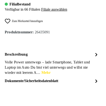
Filialbestand
Verfügbar in 66 Filialen
Filiale auswählen
Zum Merkzettel hinzufügen
Produktnummer:
26435091
Beschreibung
Volle Power unterwegs – lade Smartphone, Tablet und
Laptop im Auto Du bist viel unterwegs und willst nie
wieder mit leerem A…
Mehr
Dokumente/Sicherheitsdatenblatt
Dateiname
SBS_KFZ-Ladegeraet_1x-
DOWNLOAD
USB-C_PD-