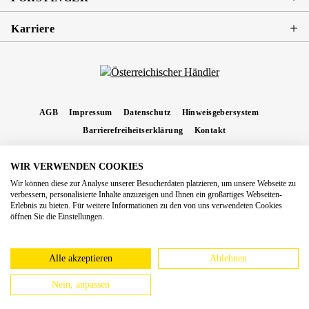
Karriere
AGB
Impressum
Datenschutz
Hinweisgebersystem
Barrierefreiheitserklärung
Kontakt
WIR VERWENDEN COOKIES
* Alle Preise inkl. gesetzl. Mehrwertsteuer zzgl.
Versandkosten
und ggf.
Wir können diese zur Analyse unserer Besucherdaten platzieren, um unsere Webseite zu
Nachnahmegebühren, wenn nicht anders angegeben.
verbessern, personalisierte Inhalte anzuzeigen und Ihnen ein großartiges Webseiten-
Erlebnis zu bieten. Für weitere Informationen zu den von uns verwendeten Cookies
Copyright 2026 Forstinger Österreich GmbH
öffnen Sie die Einstellungen.
Königstetter Straße 128 - 134/OG3, 3430 Tulln
Nach geltendem Recht ist Forstinger verpflichtet, seine Kunden auf die Existenz der
europäschen Online-Streitbeilegungs-Plattform hinzuweisen:
webgate.ec.europa.eu/odr
Alle akzeptieren
Ablehnen
Nein, anpassen