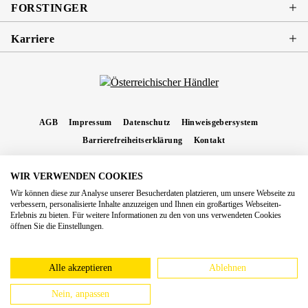
FORSTINGER
Karriere
AGB
Impressum
Datenschutz
Hinweisgebersystem
Barrierefreiheitserklärung
Kontakt
WIR VERWENDEN COOKIES
* Alle Preise inkl. gesetzl. Mehrwertsteuer zzgl.
Versandkosten
und ggf.
Wir können diese zur Analyse unserer Besucherdaten platzieren, um unsere Webseite zu
Nachnahmegebühren, wenn nicht anders angegeben.
verbessern, personalisierte Inhalte anzuzeigen und Ihnen ein großartiges Webseiten-
Erlebnis zu bieten. Für weitere Informationen zu den von uns verwendeten Cookies
Copyright 2026 Forstinger Österreich GmbH
öffnen Sie die Einstellungen.
Königstetter Straße 128 - 134/OG3, 3430 Tulln
Nach geltendem Recht ist Forstinger verpflichtet, seine Kunden auf die Existenz der
europäschen Online-Streitbeilegungs-Plattform hinzuweisen:
webgate.ec.europa.eu/odr
Alle akzeptieren
Ablehnen
Nein, anpassen