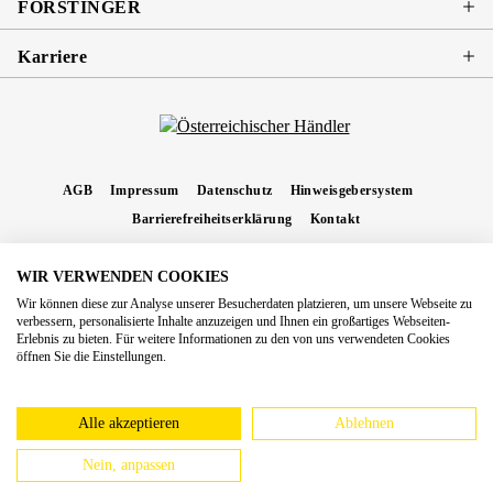
FORSTINGER
Karriere
AGB
Impressum
Datenschutz
Hinweisgebersystem
Barrierefreiheitserklärung
Kontakt
WIR VERWENDEN COOKIES
* Alle Preise inkl. gesetzl. Mehrwertsteuer zzgl.
Versandkosten
und ggf.
Wir können diese zur Analyse unserer Besucherdaten platzieren, um unsere Webseite zu
Nachnahmegebühren, wenn nicht anders angegeben.
verbessern, personalisierte Inhalte anzuzeigen und Ihnen ein großartiges Webseiten-
Erlebnis zu bieten. Für weitere Informationen zu den von uns verwendeten Cookies
Copyright 2026 Forstinger Österreich GmbH
öffnen Sie die Einstellungen.
Königstetter Straße 128 - 134/OG3, 3430 Tulln
Nach geltendem Recht ist Forstinger verpflichtet, seine Kunden auf die Existenz der
europäschen Online-Streitbeilegungs-Plattform hinzuweisen:
webgate.ec.europa.eu/odr
Alle akzeptieren
Ablehnen
Nein, anpassen