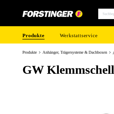
springen
Zur Hauptnavigation springen
Produkte
Werkstattservice
Produkte
Anhänger, Trägersysteme & Dachboxen
GW Klemmschelle
Bildergalerie überspringen