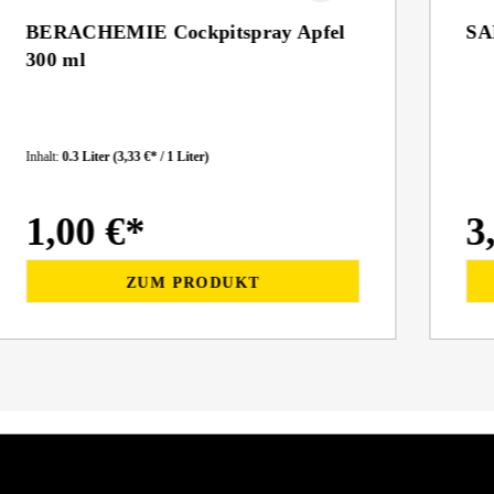
BERACHEMIE Cockpitspray Apfel
SA
300 ml
Inhalt:
0.3 Liter
(3,33 €* / 1 Liter)
1,00 €*
3
ZUM PRODUKT