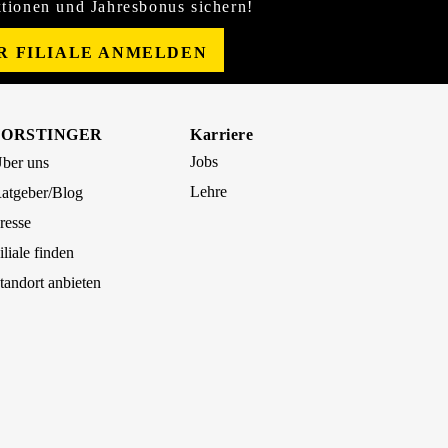
tionen und Jahresbonus sichern!
ER FILIALE ANMELDEN
FORSTINGER
Karriere
Jobs
ber uns
Lehre
atgeber/Blog
resse
iliale finden
tandort anbieten