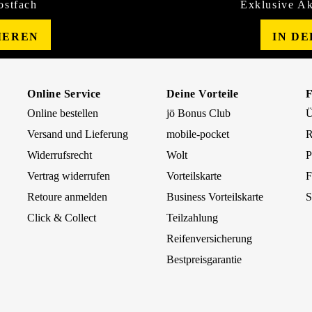
ostfach
Exklusive Ak
IEREN
IN D
Online Service
Deine Vorteile
Online bestellen
jö Bonus Club
Ü
Versand und Lieferung
mobile-pocket
R
Widerrufsrecht
Wolt
P
Vertrag widerrufen
Vorteilskarte
F
Retoure anmelden
Business Vorteilskarte
S
Click & Collect
Teilzahlung
Reifenversicherung
Bestpreisgarantie