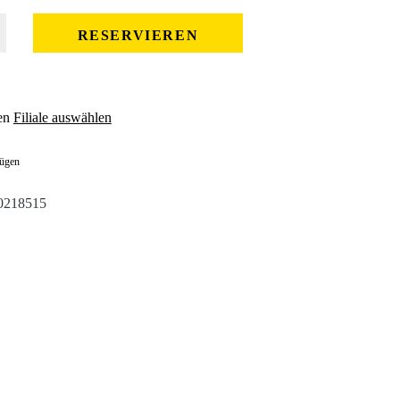
 gewünschten Wert ein oder benutze die Schaltflächen um die Anzahl zu erhöhe
RESERVIEREN
en
Filiale auswählen
fügen
0218515