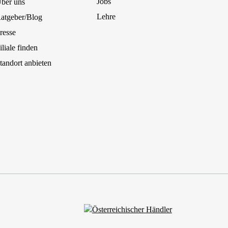
Jobs
ber uns
Lehre
atgeber/Blog
resse
iliale finden
tandort anbieten