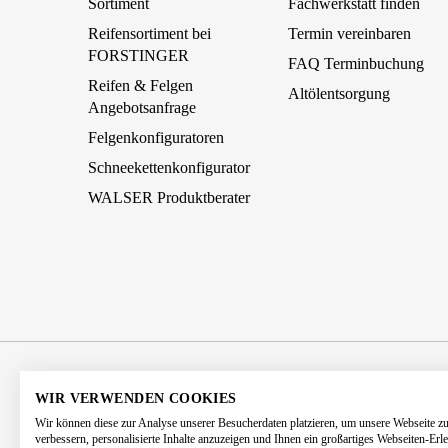
Sortiment
Fachwerkstatt finden
Reifensortiment bei
Termin vereinbaren
FORSTINGER
FAQ Terminbuchung
Reifen & Felgen
Altölentsorgung
Angebotsanfrage
Felgenkonfiguratoren
Schneekettenkonfigurator
WALSER Produktberater
AGB
Impressum
Datenschutz
WIR VERWENDEN COOKIES
Wir können diese zur Analyse unserer Besucherdaten platzieren, um unsere Webseite z
Barrierefreiheitserklärung
Kontakt
verbessern, personalisierte Inhalte anzuzeigen und Ihnen ein großartiges Webseiten-Erl