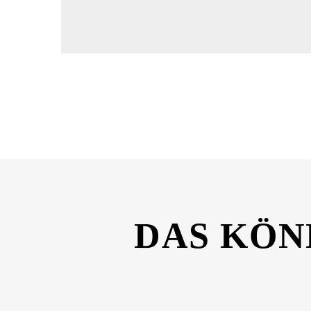
Dateiname
FORSTINGER_Cockpitpflege_Apfel_600ml_Si
DAS KÖN