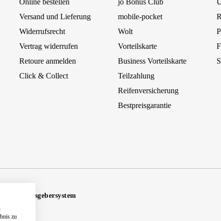
Online bestellen
jö Bonus Club
Ü
Versand und Lieferung
mobile-pocket
R
Widerrufsrecht
Wolt
P
Vertrag widerrufen
Vorteilskarte
F
Retoure anmelden
Business Vorteilskarte
S
Click & Collect
Teilzahlung
Reifenversicherung
Bestpreisgarantie
Hinweisgebersystem
u
ebnis zu