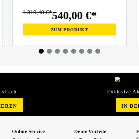
1.319,40 €*
540,00 €*
ZUM PRODUKT
ostfach
Exklusive Ak
IEREN
IN D
Online Service
Deine Vorteile