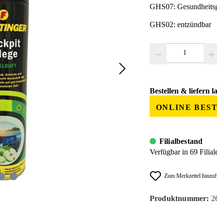
GHS07: Gesundheitsg
GHS02: entzündbar
Produkt Anzahl: Gib den
Bestellen & liefern l
ONLINE BES
Filialbestand
Verfügbar in 69 Filial
Zum Merkzettel hinzu
Produktnummer:
2