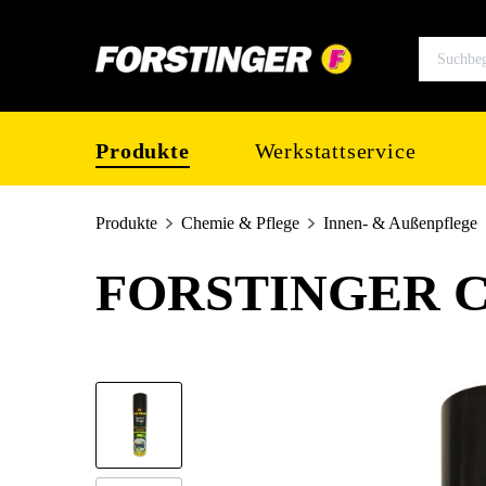
springen
Zur Hauptnavigation springen
Produkte
Werkstattservice
Produkte
Chemie & Pflege
Innen- & Außenpflege
FORSTINGER Cock
Bildergalerie überspringen