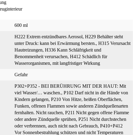
zung
zeuginterieur
600 ml
H222 Extrem entzündbares Aerosol
, H229 Behälter steht
unter Druck: kann bei Erwärmung bersten.
, H315 Verursacht
Hautreizungen
, H336 Kann Schläfrigkeit und
Benommenheit verursachen
, H412 Schädlich für
Wasserorganismen, mit langfristiger Wirkung
Gefahr
P302+P352 - BEI BERÜHRUNG MIT DER HAUT: Mit
viel Wasser/… waschen.
, P102 Darf nicht in die Hände von
Kindern gelangen
, P210 Von Hitze, heißen Oberflächen,
Funken, offenen Flammen sowie anderen Zündquellenarten
fernhalten. Nicht rauchen
, P211 Nicht gegen offene Flamme
oder andere Zündquelle sprühen
, P251 Nicht durchstechen
oder verbrennen, auch nicht nach Gebrauch
, P410+P412
Vor Sonnenbestrahlung schützen und nicht Temperaturen