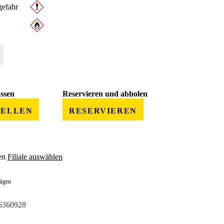
efahr
 gewünschten Wert ein oder benutze die Schaltflächen um die Anzahl zu erhöhe
assen
Reservieren und abholen
TELLEN
RESERVIEREN
en
Filiale auswählen
fügen
6360928