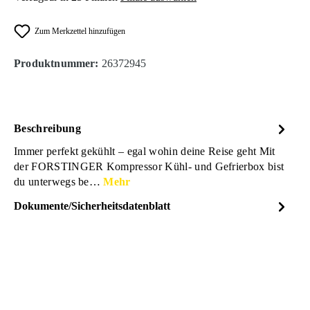
Zum Merkzettel hinzufügen
Produktnummer:
26372945
Beschreibung
Immer perfekt gekühlt – egal wohin deine Reise geht Mit
der FORSTINGER Kompressor Kühl- und Gefrierbox bist
du unterwegs be…
Mehr
Dokumente/Sicherheitsdatenblatt
Dateiname
FORSTINGER_Kompressor
DOWNLOAD
_Kuehlbox_38
Liter_PRODUKTDATENB
ATT_26372945