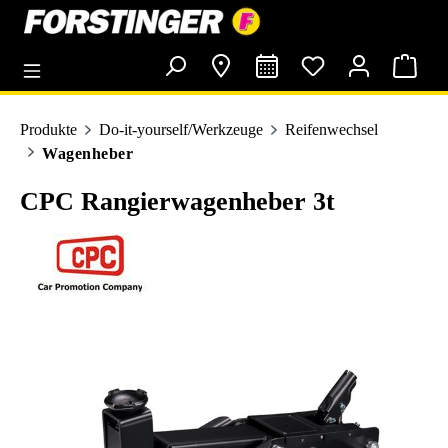
alt springen
Produkte
Do-it-yourself/Werkzeuge
Reifenwechsel
Wagenheber
CPC Rangierwagenheber 3t
Bildergalerie überspringen