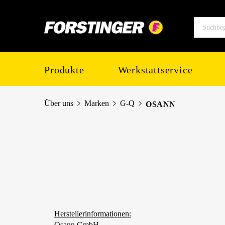
springen
Zur Hauptnavigation springen
Produkte
Werkstattservice
Über uns
Marken
G-Q
OSANN
Herstellerinformationen:
Osann GmbH