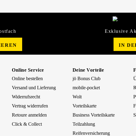
ostfach
Exklusive Ak
IEREN
IN D
Online Service
Deine Vorteile
Online bestellen
jö Bonus Club
Ü
Versand und Lieferung
mobile-pocket
R
Widerrufsrecht
Wolt
P
Vertrag widerrufen
Vorteilskarte
F
Retoure anmelden
Business Vorteilskarte
S
Click & Collect
Teilzahlung
Reifenversicherung