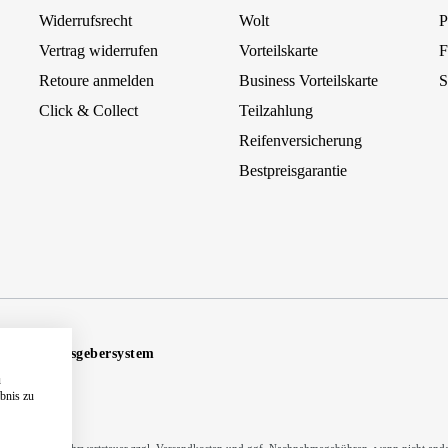
Widerrufsrecht
Wolt
P
Vertrag widerrufen
Vorteilskarte
F
Retoure anmelden
Business Vorteilskarte
S
Click & Collect
Teilzahlung
Reifenversicherung
Bestpreisgarantie
Hinweisgebersystem
u
ebnis zu