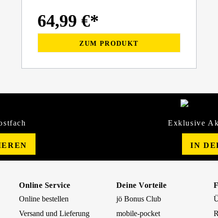
64,99 €*
ZUM PRODUKT
ostfach
Exklusive Ak
IEREN
IN D
Online Service
Deine Vorteile
Online bestellen
jö Bonus Club
Ü
Versand und Lieferung
mobile-pocket
R