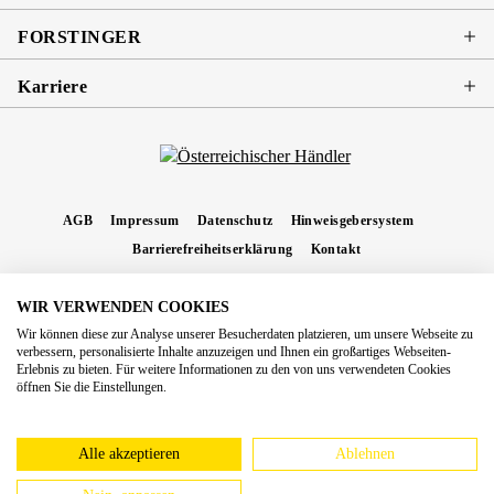
FORSTINGER
Karriere
AGB
Impressum
Datenschutz
Hinweisgebersystem
Barrierefreiheitserklärung
Kontakt
WIR VERWENDEN COOKIES
* Alle Preise inkl. gesetzl. Mehrwertsteuer zzgl.
Versandkosten
und ggf.
Wir können diese zur Analyse unserer Besucherdaten platzieren, um unsere Webseite zu
Nachnahmegebühren, wenn nicht anders angegeben.
verbessern, personalisierte Inhalte anzuzeigen und Ihnen ein großartiges Webseiten-
Erlebnis zu bieten. Für weitere Informationen zu den von uns verwendeten Cookies
Copyright 2026 Forstinger Österreich GmbH
öffnen Sie die Einstellungen.
Königstetter Straße 128 - 134/OG3, 3430 Tulln
Nach geltendem Recht ist Forstinger verpflichtet, seine Kunden auf die Existenz der
europäschen Online-Streitbeilegungs-Plattform hinzuweisen:
webgate.ec.europa.eu/odr
Alle akzeptieren
Ablehnen