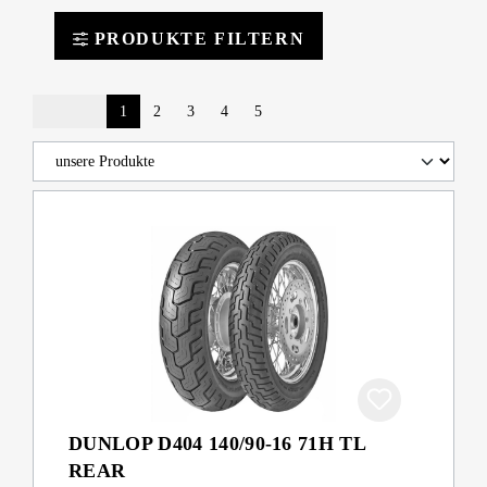
PRODUKTE FILTERN
1
2
3
4
5
DUNLOP D404 140/90-16 71H TL
REAR