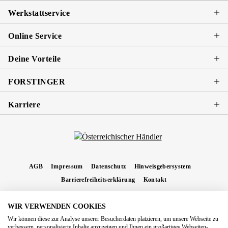
Werkstattservice
Online Service
Deine Vorteile
FORSTINGER
Karriere
AGB
Impressum
Datenschutz
Hinweisgebersystem
Barrierefreiheitserklärung
Kontakt
WIR VERWENDEN COOKIES
* Alle Preise inkl. gesetzl. Mehrwertsteuer zzgl.
Versandkosten
und ggf.
Wir können diese zur Analyse unserer Besucherdaten platzieren, um unsere Webseite zu
Nachnahmegebühren, wenn nicht anders angegeben.
verbessern, personalisierte Inhalte anzuzeigen und Ihnen ein großartiges Webseiten-