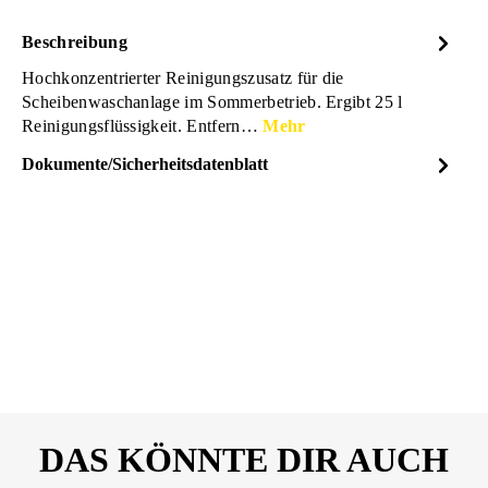
Beschreibung
Hochkonzentrierter Reinigungszusatz für die
Scheibenwaschanlage im Sommerbetrieb. Ergibt 25 l
Reinigungsflüssigkeit. Entfern…
Mehr
Dokumente/Sicherheitsdatenblatt
Dateiname
SONAX-KlarSicht-
DOWNLOAD
Konzentrat-Lemon-Rocks-
Sicherheitsdatenblatt-
03701410-25663594.pdf
DAS KÖNNTE DIR AUCH