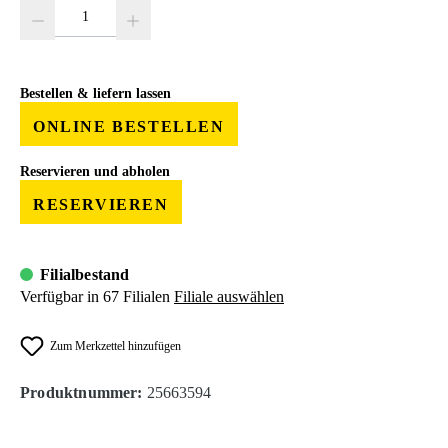
Produkt Anzahl: Gib den gewünschten Wert ein oder benutze die Schaltfläc
Bestellen & liefern lassen
ONLINE BESTELLEN
Reservieren und abholen
RESERVIEREN
Filialbestand
Verfügbar in 67 Filialen
Filiale auswählen
Zum Merkzettel hinzufügen
Produktnummer:
25663594