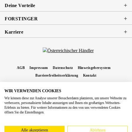
Deine Vorteile
FORSTINGER
Karriere
AGB
Impressum
Datenschutz
Hinweisgebersystem
Barrierefreiheitserklärung
Kontakt
WIR VERWENDEN COOKIES
* Alle Preise inkl. gesetzl. Mehrwertsteuer zzgl.
Versandkosten
und ggf.
Wir können diese zur Analyse unserer Besucherdaten platzieren, um unsere Webseite zu
Nachnahmegebühren, wenn nicht anders angegeben.
verbessern, personalisierte Inhalte anzuzeigen und Ihnen ein großartiges Webseiten-
Erlebnis zu bieten. Für weitere Informationen zu den von uns verwendeten Cookies
Copyright 2026 Forstinger Österreich GmbH
öffnen Sie die Einstellungen.
Königstetter Straße 128 - 134/OG3, 3430 Tulln
Nach geltendem Recht ist Forstinger verpflichtet, seine Kunden auf die Existenz der
europäschen Online-Streitbeilegungs-Plattform hinzuweisen:
webgate.ec.europa.eu/odr
Alle akzeptieren
Ablehnen