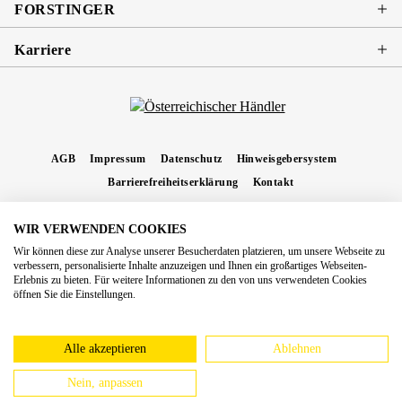
FORSTINGER
Karriere
AGB
Impressum
Datenschutz
Hinweisgebersystem
Barrierefreiheitserklärung
Kontakt
WIR VERWENDEN COOKIES
* Alle Preise inkl. gesetzl. Mehrwertsteuer zzgl.
Versandkosten
und ggf.
Wir können diese zur Analyse unserer Besucherdaten platzieren, um unsere Webseite zu
Nachnahmegebühren, wenn nicht anders angegeben.
verbessern, personalisierte Inhalte anzuzeigen und Ihnen ein großartiges Webseiten-
Erlebnis zu bieten. Für weitere Informationen zu den von uns verwendeten Cookies
Copyright 2026 Forstinger Österreich GmbH
öffnen Sie die Einstellungen.
Königstetter Straße 128 - 134/OG3, 3430 Tulln
Nach geltendem Recht ist Forstinger verpflichtet, seine Kunden auf die Existenz der
europäschen Online-Streitbeilegungs-Plattform hinzuweisen:
webgate.ec.europa.eu/odr
Alle akzeptieren
Ablehnen
Nein, anpassen