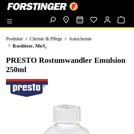
alt springen
Produkte
Chemie & Pflege
Autochemie
Rostlöser, MoS₂
PRESTO Rostumwandler Emulsion
250ml
Bildergalerie überspringen