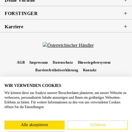
Deine Vorteile
FORSTINGER
Karriere
AGB
Impressum
Datenschutz
Hinweisgebersystem
Barrierefreiheitserklärung
Kontakt
WIR VERWENDEN COOKIES
* Alle Preise inkl. gesetzl. Mehrwertsteuer zzgl.
Versandkosten
und ggf.
Wir können diese zur Analyse unserer Besucherdaten platzieren, um unsere Webseite zu
Nachnahmegebühren, wenn nicht anders angegeben.
verbessern, personalisierte Inhalte anzuzeigen und Ihnen ein großartiges Webseiten-
Erlebnis zu bieten. Für weitere Informationen zu den von uns verwendeten Cookies
Copyright 2026 Forstinger Österreich GmbH
öffnen Sie die Einstellungen.
Königstetter Straße 128 - 134/OG3, 3430 Tulln
Nach geltendem Recht ist Forstinger verpflichtet, seine Kunden auf die Existenz der
europäschen Online-Streitbeilegungs-Plattform hinzuweisen:
webgate.ec.europa.eu/odr
Alle akzeptieren
Ablehnen