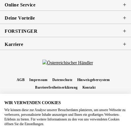
Online Service
Deine Vorteile
FORSTINGER
Karriere
AGB
Impressum
Datenschutz
Hinweisgebersystem
Barrierefreiheitserklärung
Kontakt
WIR VERWENDEN COOKIES
* Alle Preise inkl. gesetzl. Mehrwertsteuer zzgl.
Versandkosten
und ggf.
Wir können diese zur Analyse unserer Besucherdaten platzieren, um unsere Webseite zu
Nachnahmegebühren, wenn nicht anders angegeben.
verbessern, personalisierte Inhalte anzuzeigen und Ihnen ein großartiges Webseiten-
Erlebnis zu bieten. Für weitere Informationen zu den von uns verwendeten Cookies
Copyright 2026 Forstinger Österreich GmbH
öffnen Sie die Einstellungen.
Königstetter Straße 128 - 134/OG3, 3430 Tulln