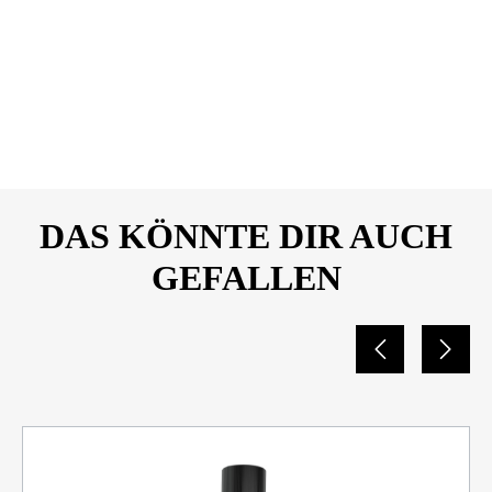
MEGUIAR_Paint_Dash-und-
DOWNLOAD
Glass_710
ml_Sicherheitsdatenblatt_263
67194
DAS KÖNNTE DIR AUCH
GEFALLEN