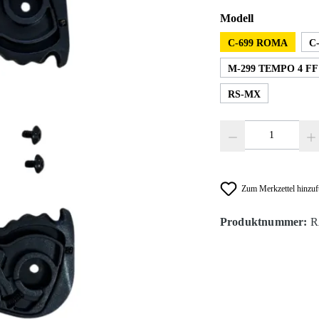
auswählen
Modell
C-699 ROMA
C
M-299 TEMPO 4 F
RS-MX
Produkt Anzahl: Gib den
Zum Merkzettel hinzu
Produktnummer:
R