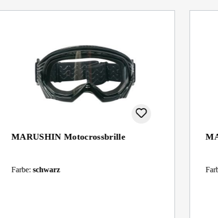
MARUSHIN Motocrossbrille
MA
Farbe:
schwarz
Far