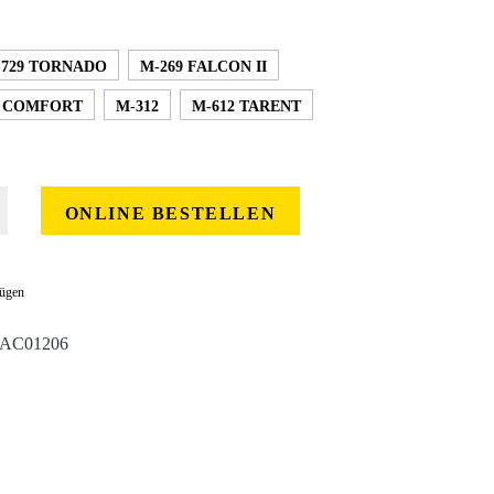
-729 TORNADO
M-269 FALCON II
F COMFORT
M-312
M-612 TARENT
 gewünschten Wert ein oder benutze die Schaltflächen um die Anzahl zu erhöhe
ONLINE BESTELLEN
fügen
AC01206