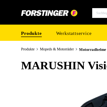
springen
Zur Hauptnavigation springen
Produkte
Werkstattservice
Produkte
Mopeds & Motorräder
Motorradhelme
MARUSHIN Visie
Bildergalerie überspringen