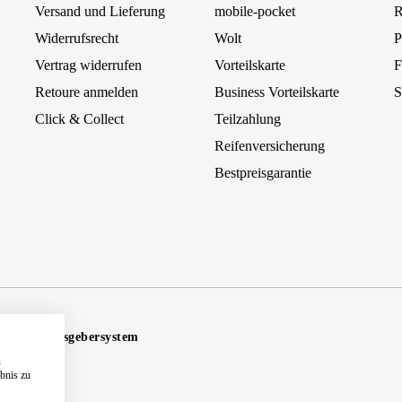
Versand und Lieferung
mobile-pocket
R
Widerrufsrecht
Wolt
P
Vertrag widerrufen
Vorteilskarte
F
Retoure anmelden
Business Vorteilskarte
S
Click & Collect
Teilzahlung
Reifenversicherung
Bestpreisgarantie
Hinweisgebersystem
u
ebnis zu