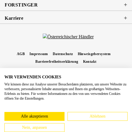
FORSTINGER
Karriere
AGB
Impressum
Datenschutz
Hinweisgebersystem
Barrierefreiheitserklärung
Kontakt
WIR VERWENDEN COOKIES
* Alle Preise inkl. gesetzl. Mehrwertsteuer zzgl.
Versandkosten
und ggf.
Wir können diese zur Analyse unserer Besucherdaten platzieren, um unsere Webseite zu
Nachnahmegebühren, wenn nicht anders angegeben.
verbessern, personalisierte Inhalte anzuzeigen und Ihnen ein großartiges Webseiten-
Erlebnis zu bieten. Für weitere Informationen zu den von uns verwendeten Cookies
Copyright 2026 Forstinger Österreich GmbH
öffnen Sie die Einstellungen.
Königstetter Straße 128 - 134/OG3, 3430 Tulln
Nach geltendem Recht ist Forstinger verpflichtet, seine Kunden auf die Existenz der
europäschen Online-Streitbeilegungs-Plattform hinzuweisen:
webgate.ec.europa.eu/odr
Alle akzeptieren
Ablehnen
Nein, anpassen