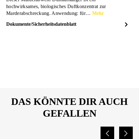
hochwirksames, biologisches Duftkonzentrat zur
Marderabschreckung. Anwendung: für…
Mehr
Dokumente/Sicherheitsdatenblatt
Dateiname
LAS-Marderabwehr-
DOWNLOAD
Duftaufhnger-16264-SDS-
20314064.pdf
DAS KÖNNTE DIR AUCH
GEFALLEN