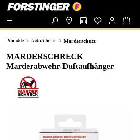
alt springen
Produkte
Autozubehör
Marderschutz
MARDERSCHRECK
Marderabwehr-Duftaufhänger
Bildergalerie überspringen