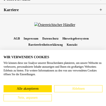
Karriere
AGB
Impressum
Datenschutz
Hinweisgebersystem
Barrierefreiheitserklärung
Kontakt
WIR VERWENDEN COOKIES
* Alle Preise inkl. gesetzl. Mehrwertsteuer zzgl.
Versandkosten
und ggf.
Wir können diese zur Analyse unserer Besucherdaten platzieren, um unsere Webseite zu
Nachnahmegebühren, wenn nicht anders angegeben.
verbessern, personalisierte Inhalte anzuzeigen und Ihnen ein großartiges Webseiten-
Erlebnis zu bieten. Für weitere Informationen zu den von uns verwendeten Cookies
Copyright 2026 Forstinger Österreich GmbH
öffnen Sie die Einstellungen.
Königstetter Straße 128 - 134/OG3, 3430 Tulln
Nach geltendem Recht ist Forstinger verpflichtet, seine Kunden auf die Existenz der
europäschen Online-Streitbeilegungs-Plattform hinzuweisen:
webgate.ec.europa.eu/odr
Alle akzeptieren
Ablehnen
Nein, anpassen