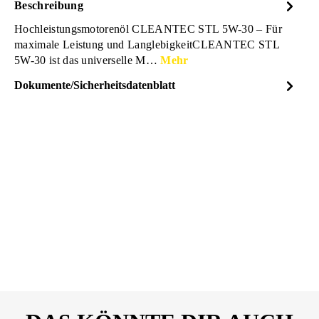
Beschreibung
Hochleistungsmotorenöl CLEANTEC STL 5W-30 – Für
maximale Leistung und LanglebigkeitCLEANTEC STL
5W-30 ist das universelle M…
Mehr
Dokumente/Sicherheitsdatenblatt
Dateiname
Eurolub-CLEANTEC-STL-
DOWNLOAD
5W-30-Produktdatenblatt-
393001-26310299.pdf
Eurolub-CLEANTEC-STL-
DOWNLOAD
5W-30-Sicherheitsdatenblatt-
393001-26310299.pdf